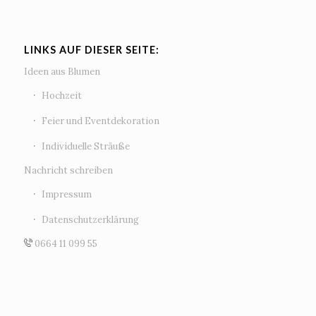
LINKS AUF DIESER SEITE:
Ideen aus Blumen
Hochzeit
Feier und Eventdekoration
Individuelle Sträuße
Nachricht schreiben
Impressum
Datenschutzerklärung
0664 11 099 55