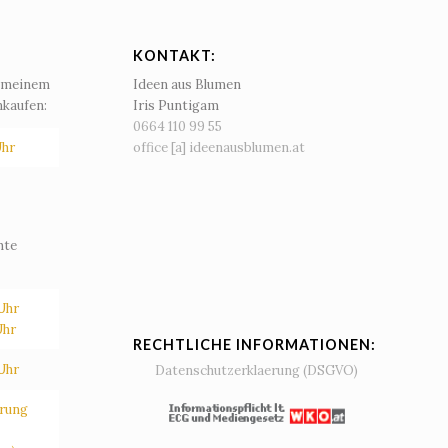
KONTAKT:
n meinem
Ideen aus Blumen
nkaufen:
Iris Puntigam
0664 110 99 55‬
office [a] ideenausblumen.at
Uhr
hte
Uhr
Uhr
RECHTLICHE INFORMATIONEN:
Uhr
Datenschutzerklaerung (DSGVO)
arung