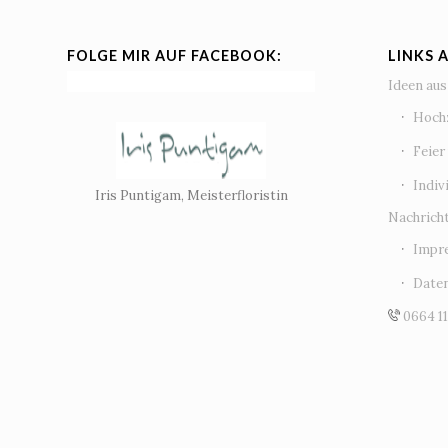
FOLGE MIR AUF FACEBOOK:
LINKS A
Ideen au
Hoch
Feier
Indiv
Iris Puntigam, Meisterfloristin
Nachricht
Impr
Daten
0664 11