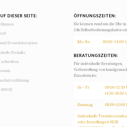
UF DIESER SEITE:
ÖFFNUNGSZEITEN:
Sie können rund um die Uhr i
s Blumen
24h Selbstbedienungsladen ei
zeit
Mo-So:
00:00-24:00 
 und Eventdekoration
iduelle Sträuße
BERATUNGSZEITEN:
 schreiben
Für individuelle Beratungen,
Vorbestellung von handgemac
essum
Einzelstücke:
schutzerklärung
Di – Fr
09:00-12:30 
 099 55
14:30-18:00 
Samstag
08:00-13:00 
Individuelle Terminvereinb
oder Bestellungen NUR