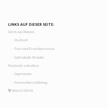
LINKS AUF DIESER SEITE:
Ideen aus Blumen
Hochzeit
Feier und Eventdekoration
Individuelle Sträuße
Nachricht schreiben
Impressum
Datenschutzerklärung
0664 11 099 55